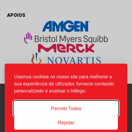
APOIOS
Usamos cookies no nosso site para melhorar a
sua experiência de utilizador, fornecer conteúdo
personalizado e analisar o tráfego.
Edif. Lisboa Oriente | Av. Infante D. Henrique, n.º 333H, esc.
Permitir Todos
37
1800-282 Lisboa | Portugal
Rejeitar
21 850 40 65