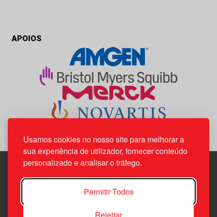
APOIOS
Usamos cookies no nosso site para melhorar a
sua experiência de utilizador, fornecer conteúdo
personalizado e analisar o tráfego.
Edif. Lisboa Oriente | Av. Infante D. Henrique, n.º 333H, esc.
Permitir Todos
37
1800-282 Lisboa | Portugal
Rejeitar
21 850 40 65