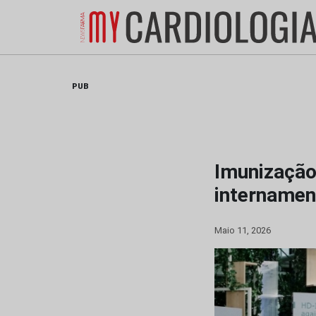
Skip
to
content
PUB
Imunização
internament
Maio 11, 2026