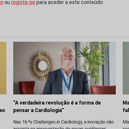
in
ou
registe-se
para aceder a este conteúdo
“A verdadeira revolução é a forma de
Ma
 ao
pensar a Cardiologia”
fa
Nas 16.ªs Challenges in Cardiology, a inovação não
Ma
assenta na apresentação de novas evidências,
seg