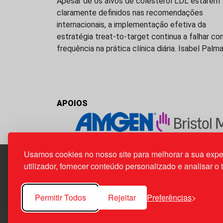
Apesar de os alvos de colesterol LDL estarem
claramente definidos nas recomendações
internacionais, a implementação efetiva da
estratégia treat-to-target continua a falhar co
frequência na prática clínica diária. Isabel Palm
APOIOS
Usamos cookies no nosso site para melhorar a sua expe
utilizador, fornecer conteúdo personalizado e analisar o 
Edif. Lisboa Oriente | Av. Infante D. Henrique, n.º 33
1800-282 Lisboa | Portugal
Permitir Todos
Rejeitar
Preferências
21 850 40 65