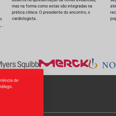
mas na forma como estas são integradas na
ati
prática clínica. O presidente do encontro, o
rec
cardiologista…
po
m
a,…
riência de
tráfego.
3H, esc. 37