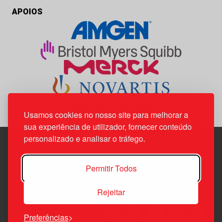
APOIOS
Usamos cookies no nosso site para melhorar a
sua experiência de utilizador, fornecer conteúdo
personalizado e analisar o tráfego.
Edif. Lisboa Oriente | Av. Infante D. Henrique, n.º 333H, esc.
Permitir Todos
37
1800-282 Lisboa | Portugal
Rejeitar
21 850 40 65
Preferências