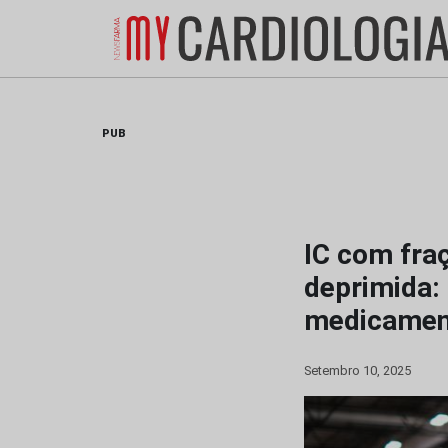
Skip
to
content
PUB
IC com fra
deprimida:
medicament
Setembro 10, 2025