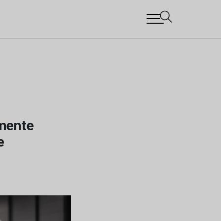
amente
e