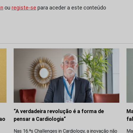
in
ou
registe-se
para aceder a este conteúdo
“A verdadeira revolução é a forma de
Ma
 ao
pensar a Cardiologia”
fa
Nas 16.ªs Challenges in Cardiology, a inovação não
Ma