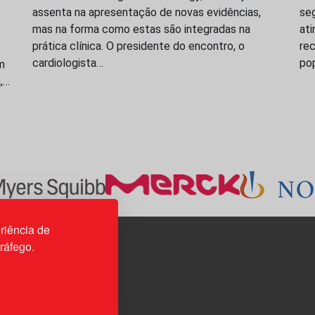
assenta na apresentação de novas evidências,
seg
mas na forma como estas são integradas na
ati
prática clínica. O presidente do encontro, o
rec
cardiologista…
po
m
a,…
riência de
tráfego.
3H, esc. 37