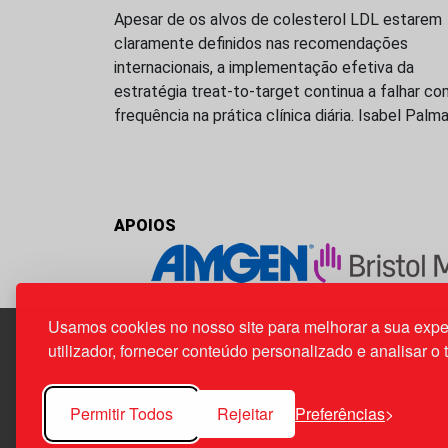
Apesar de os alvos de colesterol LDL estarem
claramente definidos nas recomendações
internacionais, a implementação efetiva da
estratégia treat-to-target continua a falhar co
frequência na prática clínica diária. Isabel Palm
APOIOS
Usamos cookies no nosso site para melhorar a sua expe
utilizador, fornecer conteúdo personalizado e analisar o 
Edif. Lisboa Oriente | Av. Infante D. Henrique, n.º 33
1800-282 Lisboa | Portugal
Permitir Todos
Rejeitar
Preferências
21 850 40 65