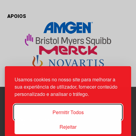
APOIOS
Usamos cookies no nosso site para melhorar a
sua experiência de utilizador, fornecer conteúdo
personalizado e analisar o tráfego.
Edif. Lisboa Oriente | Av. Infante D. Henrique, n.º 333H, esc.
Permitir Todos
37
1800-282 Lisboa | Portugal
Rejeitar
21 850 40 65