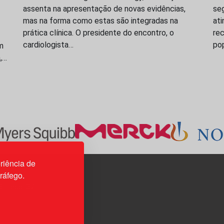
assenta na apresentação de novas evidências,
seg
mas na forma como estas são integradas na
ati
prática clínica. O presidente do encontro, o
rec
cardiologista…
po
m
a,…
riência de
tráfego.
3H, esc. 37