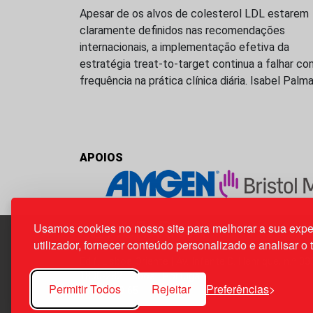
Apesar de os alvos de colesterol LDL estarem
claramente definidos nas recomendações
internacionais, a implementação efetiva da
estratégia treat-to-target continua a falhar co
frequência na prática clínica diária. Isabel Palm
APOIOS
Usamos cookies no nosso site para melhorar a sua expe
utilizador, fornecer conteúdo personalizado e analisar o 
Edif. Lisboa Oriente | Av. Infante D. Henrique, n.º 33
1800-282 Lisboa | Portugal
Permitir Todos
Rejeitar
Preferências
21 850 40 65