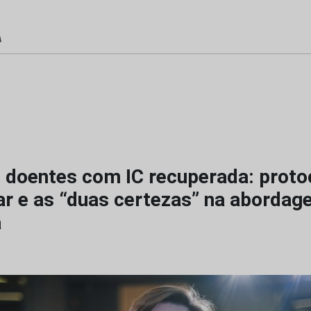
 doentes com IC recuperada: protoc
r e as “duas certezas” na aborda
a