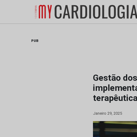
Skip
to
content
PUB
Gestão dos
implementa
terapêutic
Janeiro 29, 2025