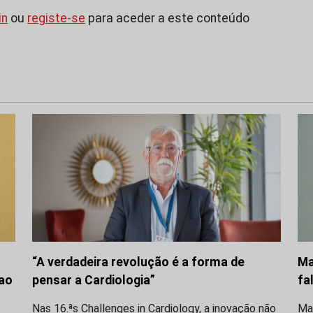
in
ou
registe-se
para aceder a este conteúdo
“A verdadeira revolução é a forma de
Ma
 ao
pensar a Cardiologia”
fa
Nas 16.ªs Challenges in Cardiology, a inovação não
Ma