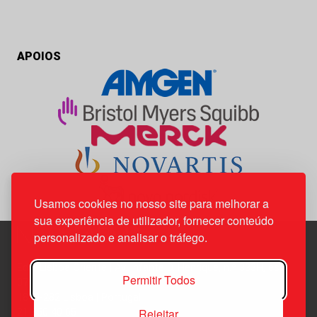
APOIOS
Usamos cookies no nosso site para melhorar a
sua experiência de utilizador, fornecer conteúdo
personalizado e analisar o tráfego.
Edif. Lisboa Oriente | Av. Infante D. Henrique, n.º 333H, esc.
Permitir Todos
37
1800-282 Lisboa | Portugal
Rejeitar
21 850 40 65