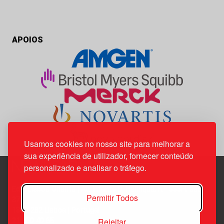
APOIOS
Usamos cookies no nosso site para melhorar a
sua experiência de utilizador, fornecer conteúdo
personalizado e analisar o tráfego.
Edif. Lisboa Oriente | Av. Infante D. Henrique, n.º 333H, esc.
Permitir Todos
37
1800-282 Lisboa | Portugal
Rejeitar
21 850 40 65