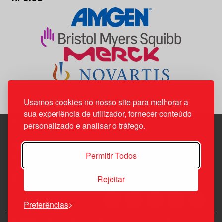
Usamos cookies no nosso site para melhorar a
sua experiência de utilizador, fornecer conteúdo
personalizado e analisar o tráfego.
Edif. Lisboa Oriente | Av. Infante D. Henrique, n.º 333H, esc.
Permitir Todos
37
1800-282 Lisboa | Portugal
Rejeitar
21 850 40 65
Preferências