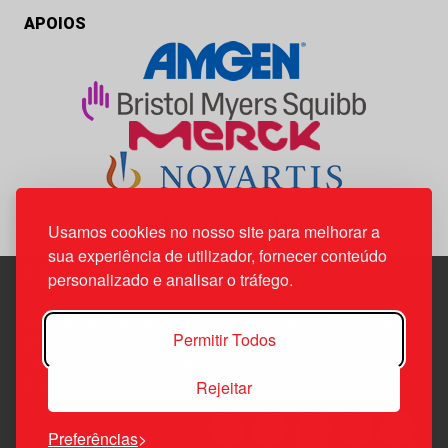
APOIOS
Usamos cookies no nosso site para melhorar a
sua experiência de utilizador, fornecer conteúdo
personalizado e analisar o tráfego.
Edif. Lisboa Oriente | Av. Infante D. Henrique, n.º 333H, esc.
Permitir Todos
37
1800-282 Lisboa | Portugal
Rejeitar
21 850 40 65
Preferências