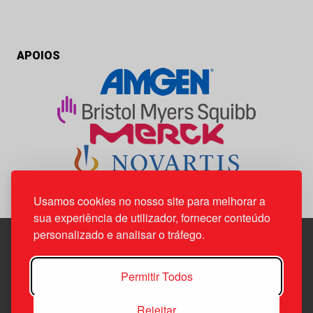
APOIOS
Usamos cookies no nosso site para melhorar a
sua experiência de utilizador, fornecer conteúdo
personalizado e analisar o tráfego.
Edif. Lisboa Oriente | Av. Infante D. Henrique, n.º 333H, esc.
Permitir Todos
37
1800-282 Lisboa | Portugal
Rejeitar
21 850 40 65