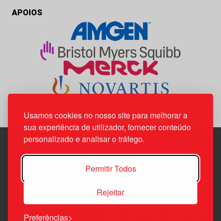
APOIOS
Usamos cookies no nosso site para melhorar a
sua experiência de utilizador, fornecer conteúdo
personalizado e analisar o tráfego.
Edif. Lisboa Oriente | Av. Infante D. Henrique, n.º 333H, esc.
Permitir Todos
37
1800-282 Lisboa | Portugal
Rejeitar
21 850 40 65
Preferências