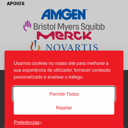
APOIOS
Usamos cookies no nosso site para melhorar a
sua experiência de utilizador, fornecer conteúdo
personalizado e analisar o tráfego.
Edif. Lisboa Oriente | Av. Infante D. Henrique, n.º 333H, esc.
Permitir Todos
37
1800-282 Lisboa | Portugal
Rejeitar
21 850 40 65
Preferências