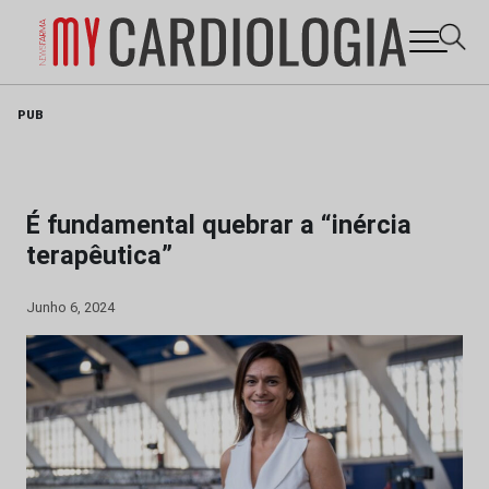
Skip
PUB
to
content
É fundamental quebrar a “inércia
terapêutica”
Junho 6, 2024