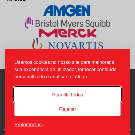
Usamos cookies no nosso site para melhorar a
sua experiência de utilizador, fornecer conteúdo
personalizado e analisar o tráfego.
Edif. Lisboa Oriente | Av. Infante D. Henrique, n.º 333H, esc.
Permitir Todos
37
1800-282 Lisboa | Portugal
Rejeitar
21 850 40 65
Preferências