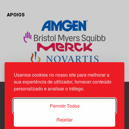
APOIOS
Usamos cookies no nosso site para melhorar a
sua experiência de utilizador, fornecer conteúdo
personalizado e analisar o tráfego.
Edif. Lisboa Oriente | Av. Infante D. Henrique, n.º 333H, esc.
Permitir Todos
37
1800-282 Lisboa | Portugal
Rejeitar
21 850 40 65