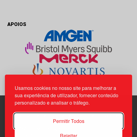
APOIOS
Usamos cookies no nosso site para melhorar a
sua experiência de utilizador, fornecer conteúdo
personalizado e analisar o tráfego.
Edif. Lisboa Oriente | Av. Infante D. Henrique, n.º 333H, esc.
Permitir Todos
37
1800-282 Lisboa | Portugal
Rejeitar
21 850 40 65