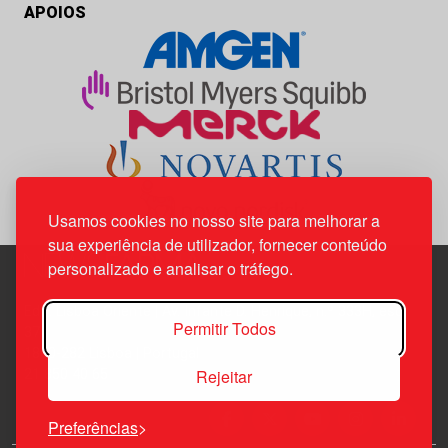
APOIOS
Usamos cookies no nosso site para melhorar a
sua experiência de utilizador, fornecer conteúdo
personalizado e analisar o tráfego.
Edif. Lisboa Oriente | Av. Infante D. Henrique, n.º 333H, esc.
Permitir Todos
37
1800-282 Lisboa | Portugal
Rejeitar
21 850 40 65
Preferências