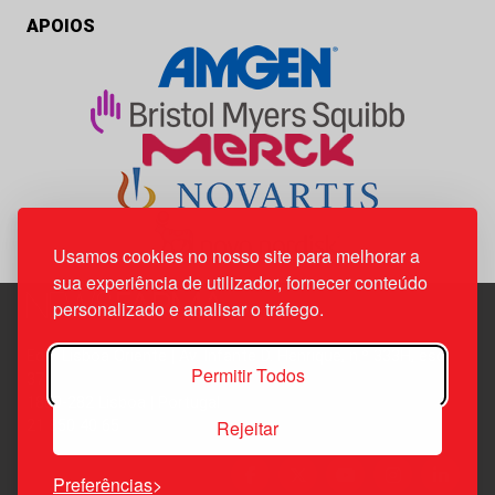
APOIOS
Usamos cookies no nosso site para melhorar a
sua experiência de utilizador, fornecer conteúdo
personalizado e analisar o tráfego.
Edif. Lisboa Oriente | Av. Infante D. Henrique, n.º 333H, esc.
Permitir Todos
37
1800-282 Lisboa | Portugal
Rejeitar
21 850 40 65
Preferências