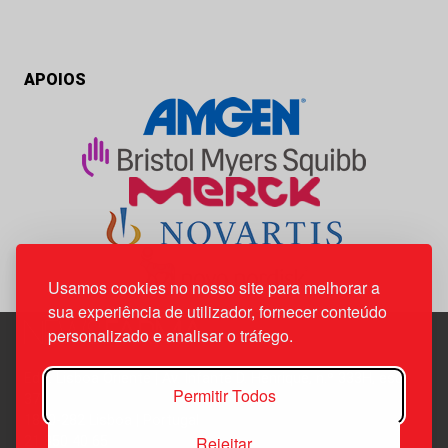
APOIOS
Usamos cookies no nosso site para melhorar a
sua experiência de utilizador, fornecer conteúdo
personalizado e analisar o tráfego.
Edif. Lisboa Oriente | Av. Infante D. Henrique, n.º 333H, esc.
Permitir Todos
37
1800-282 Lisboa | Portugal
Rejeitar
21 850 40 65