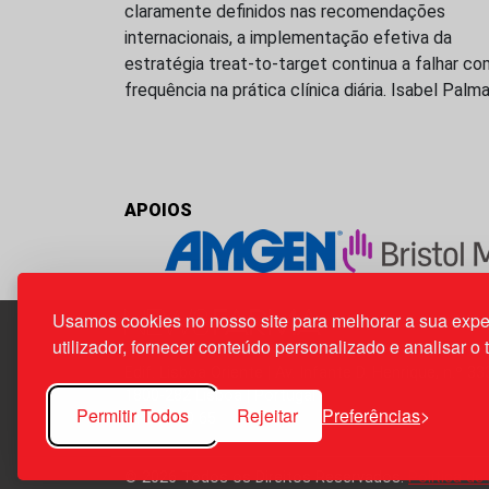
claramente definidos nas recomendações
internacionais, a implementação efetiva da
estratégia treat-to-target continua a falhar co
frequência na prática clínica diária. Isabel Palm
APOIOS
Usamos cookies no nosso site para melhorar a sua expe
utilizador, fornecer conteúdo personalizado e analisar o 
Edif. Lisboa Oriente | Av. Infante D. Henrique, n.º 33
1800-282 Lisboa | Portugal
Permitir Todos
Rejeitar
Preferências
21 850 40 65
© 2026 Todos os Direitos Reservados.
Política de