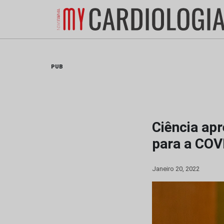
Skip
to
content
PUB
Ciência apr
para a COV
Janeiro 20, 2022