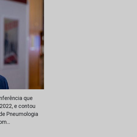
nferência que
 2022, e contou
o de Pneumologia
 com…