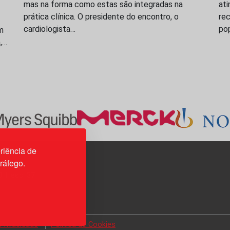
mas na forma como estas são integradas na
ati
prática clínica. O presidente do encontro, o
rec
cardiologista…
po
m
a,…
riência de
tráfego.
3H, esc. 37
 Privacidade
Política de Cookies