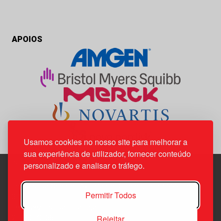
APOIOS
Usamos cookies no nosso site para melhorar a
sua experiência de utilizador, fornecer conteúdo
personalizado e analisar o tráfego.
Edif. Lisboa Oriente | Av. Infante D. Henrique, n.º 333H, esc.
Permitir Todos
37
1800-282 Lisboa | Portugal
Rejeitar
21 850 40 65