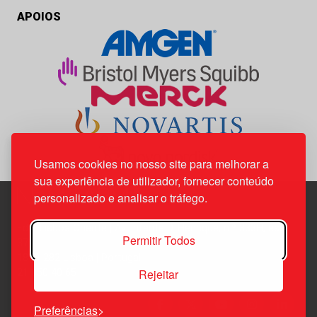
APOIOS
Usamos cookies no nosso site para melhorar a
sua experiência de utilizador, fornecer conteúdo
personalizado e analisar o tráfego.
Edif. Lisboa Oriente | Av. Infante D. Henrique, n.º 333H, esc.
Permitir Todos
37
1800-282 Lisboa | Portugal
Rejeitar
21 850 40 65
Preferências