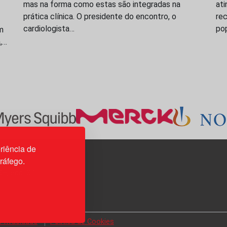
mas na forma como estas são integradas na
ati
prática clínica. O presidente do encontro, o
rec
cardiologista…
po
m
a,…
riência de
tráfego.
3H, esc. 37
 Privacidade
Política de Cookies