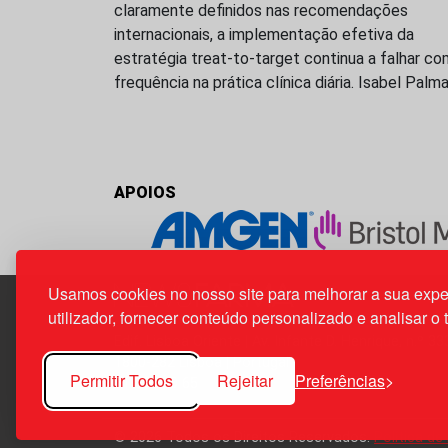
claramente definidos nas recomendações
internacionais, a implementação efetiva da
estratégia treat-to-target continua a falhar co
frequência na prática clínica diária. Isabel Palm
APOIOS
Usamos cookies no nosso site para melhorar a sua expe
utilizador, fornecer conteúdo personalizado e analisar o 
Edif. Lisboa Oriente | Av. Infante D. Henrique, n.º 33
1800-282 Lisboa | Portugal
Permitir Todos
Rejeitar
Preferências
21 850 40 65
© 2026 Todos os Direitos Reservados.
Política de