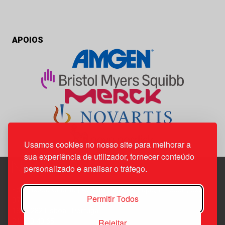
APOIOS
Usamos cookies no nosso site para melhorar a
sua experiência de utilizador, fornecer conteúdo
personalizado e analisar o tráfego.
Edif. Lisboa Oriente | Av. Infante D. Henrique, n.º 333H, esc.
Permitir Todos
37
1800-282 Lisboa | Portugal
Rejeitar
21 850 40 65