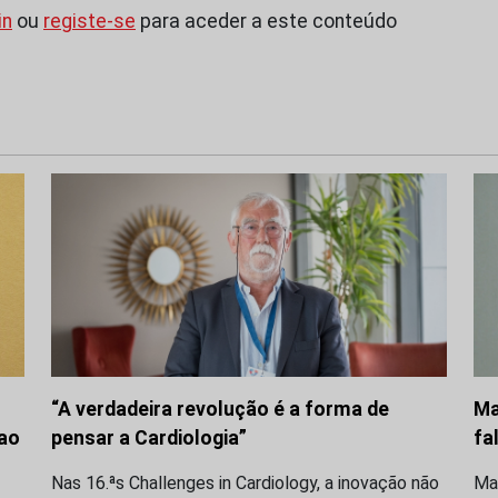
in
ou
registe-se
para aceder a este conteúdo
“A verdadeira revolução é a forma de
Ma
 ao
pensar a Cardiologia”
fa
Nas 16.ªs Challenges in Cardiology, a inovação não
Ma