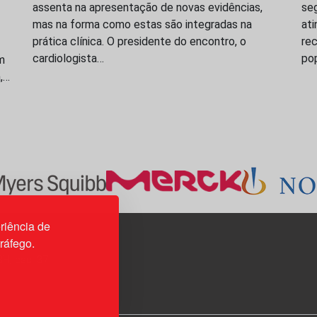
assenta na apresentação de novas evidências,
seg
mas na forma como estas são integradas na
ati
prática clínica. O presidente do encontro, o
rec
cardiologista…
po
m
a,…
riência de
tráfego.
3H, esc. 37