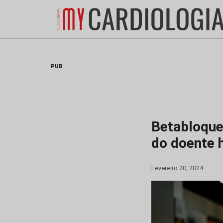
Skip
to
content
PUB
Betabloque
do doente 
Fevereiro 20, 2024