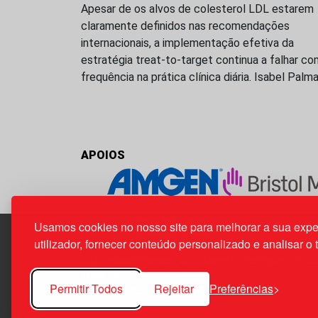
Apesar de os alvos de colesterol LDL estarem
claramente definidos nas recomendações
internacionais, a implementação efetiva da
estratégia treat-to-target continua a falhar co
frequência na prática clínica diária. Isabel Palm
APOIOS
Usamos cookies no nosso site para melhorar a sua expe
utilizador, fornecer conteúdo personalizado e analisar o 
Edif. Lisboa Oriente | Av. Infante D. Henrique, n.º 33
1800-282 Lisboa | Portugal
Permitir Todos
Rejeitar
Preferências
21 850 40 65