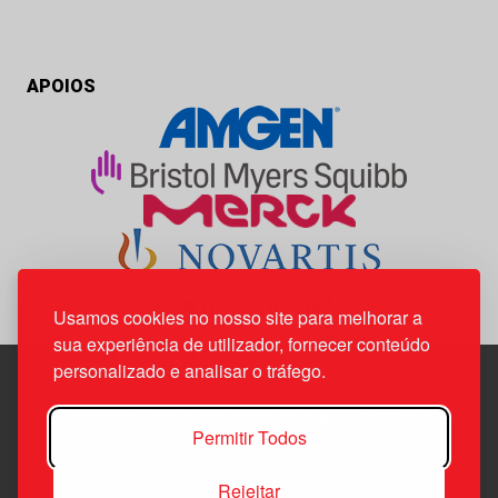
APOIOS
Usamos cookies no nosso site para melhorar a
sua experiência de utilizador, fornecer conteúdo
personalizado e analisar o tráfego.
Edif. Lisboa Oriente | Av. Infante D. Henrique, n.º 333H, esc.
Permitir Todos
37
1800-282 Lisboa | Portugal
Rejeitar
21 850 40 65