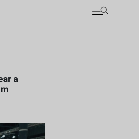
ear a
com