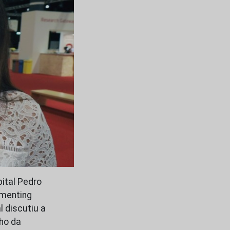
pital Pedro
ementing
l discutiu a
nho da