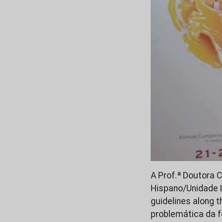
A Prof.ª Doutora C
Hispano/Unidade 
guidelines along t
problemática da f