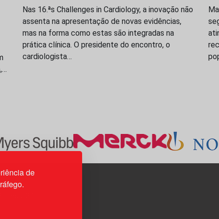
Nas 16.ªs Challenges in Cardiology, a inovação não
Ma
assenta na apresentação de novas evidências,
seg
mas na forma como estas são integradas na
ati
prática clínica. O presidente do encontro, o
rec
cardiologista…
po
m
a,…
riência de
tráfego.
3H, esc. 37