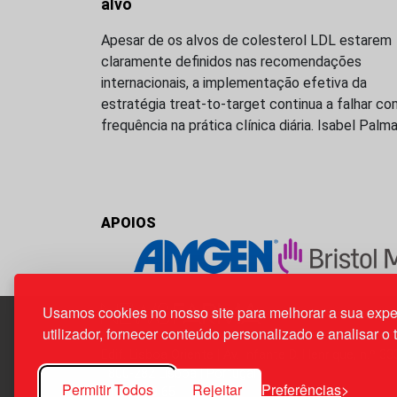
alvo
Apesar de os alvos de colesterol LDL estarem
claramente definidos nas recomendações
internacionais, a implementação efetiva da
estratégia treat-to-target continua a falhar co
frequência na prática clínica diária. Isabel Palm
APOIOS
Usamos cookies no nosso site para melhorar a sua expe
utilizador, fornecer conteúdo personalizado e analisar o 
Edif. Lisboa Oriente | Av. Infante D. Henrique, n.º 33
1800-282 Lisboa | Portugal
Permitir Todos
Rejeitar
Preferências
21 850 40 65