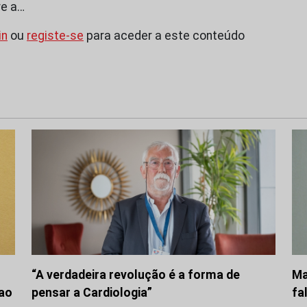
re a…
in
ou
registe-se
para aceder a este conteúdo
“A verdadeira revolução é a forma de
Ma
 ao
pensar a Cardiologia”
fa