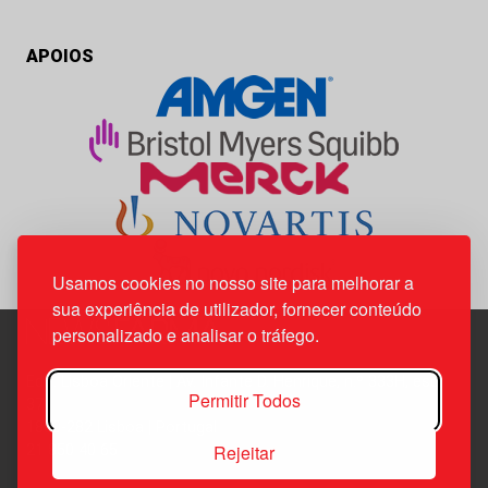
APOIOS
Usamos cookies no nosso site para melhorar a
sua experiência de utilizador, fornecer conteúdo
personalizado e analisar o tráfego.
Edif. Lisboa Oriente | Av. Infante D. Henrique, n.º 333H, esc.
Permitir Todos
37
1800-282 Lisboa | Portugal
Rejeitar
21 850 40 65