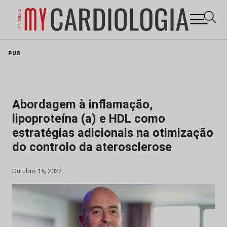
Skip
PUB
to
content
Abordagem à inflamação,
lipoproteína (a) e HDL como
estratégias adicionais na otimização
do controlo da aterosclerose
Outubro 15, 2022