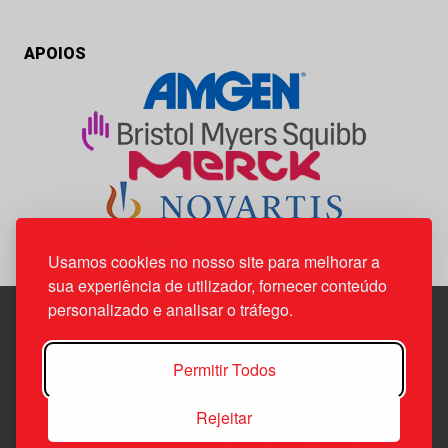
APOIOS
Usamos cookies no nosso site para melhorar a
sua experiência de utilizador, fornecer conteúdo
personalizado e analisar o tráfego.
Edif. Lisboa Oriente | Av. Infante D. Henrique, n.º 333H, esc.
Permitir Todos
37
1800-282 Lisboa | Portugal
Rejeitar
21 850 40 65