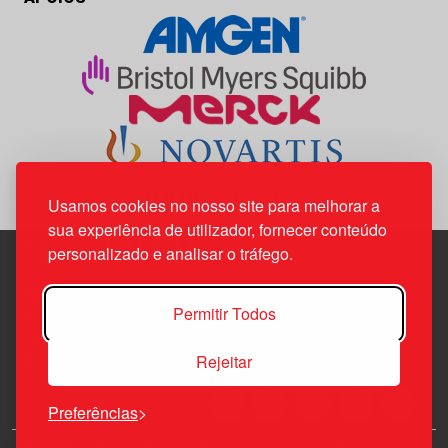
Usamos cookies no nosso site para melhorar a
sua experiência de utilizador, fornecer conteúdo
personalizado e analisar o tráfego.
Edif. Lisboa Oriente | Av. Infante D. Henrique, n.º 333H, esc.
Permitir Todos
37
1800-282 Lisboa | Portugal
Rejeitar
21 850 40 65
Preferências