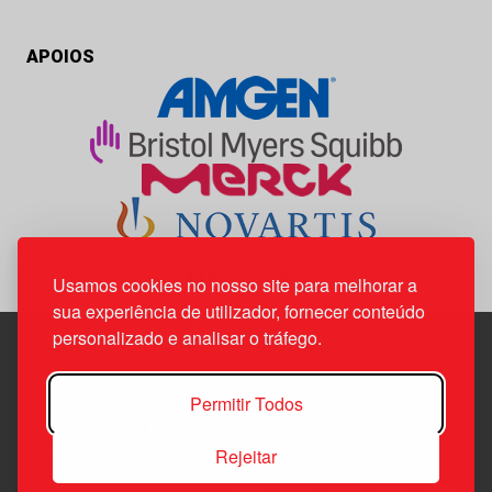
APOIOS
Usamos cookies no nosso site para melhorar a
sua experiência de utilizador, fornecer conteúdo
personalizado e analisar o tráfego.
Edif. Lisboa Oriente | Av. Infante D. Henrique, n.º 333H, esc.
Permitir Todos
37
1800-282 Lisboa | Portugal
Rejeitar
21 850 40 65