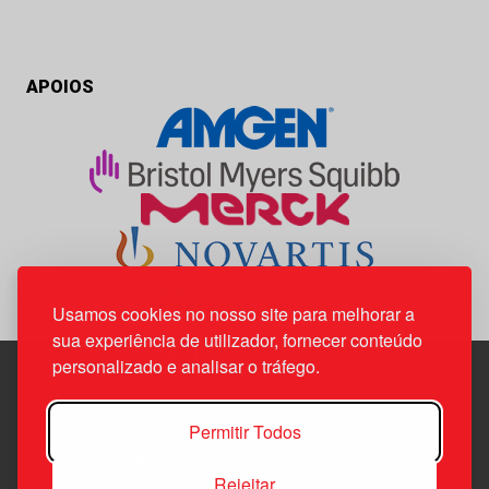
APOIOS
Usamos cookies no nosso site para melhorar a
sua experiência de utilizador, fornecer conteúdo
personalizado e analisar o tráfego.
Edif. Lisboa Oriente | Av. Infante D. Henrique, n.º 333H, esc.
Permitir Todos
37
1800-282 Lisboa | Portugal
Rejeitar
21 850 40 65