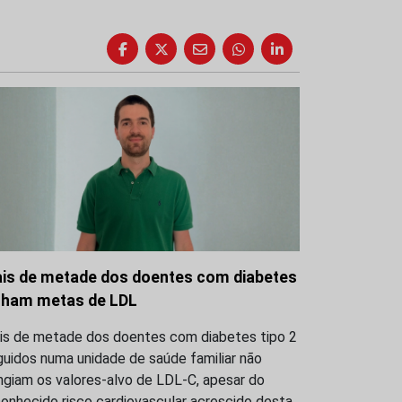
is de metade dos doentes com diabetes
lham metas de LDL
is de metade dos doentes com diabetes tipo 2
uidos numa unidade de saúde familiar não
ngiam os valores-alvo de LDL-C, apesar do
onhecido risco cardiovascular acrescido desta