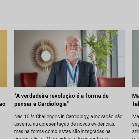
“A verdadeira revolução é a forma de
Ma
 ao
pensar a Cardiologia”
fa
Nas 16.ªs Challenges in Cardiology, a inovação não
Ma
assenta na apresentação de novas evidências,
seg
mas na forma como estas são integradas na
ati
prática clínica. O presidente do encontro, o
rec