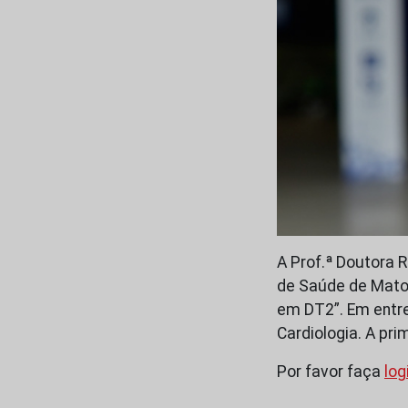
A Prof.ª Doutora R
de Saúde de Matosi
em DT2”. Em entre
Cardiologia. A pr
Por favor faça
log