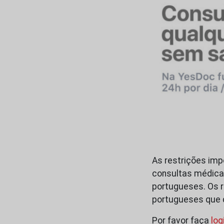
As restrições imp
consultas médicas
portugueses. Os 
portugueses que 
Por favor faça
log