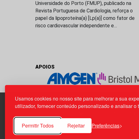
Universidade do Porto (FMUP), publicado na
Revista Portuguesa de Cardiologia, reforça o
papel da lipoproteína(a) [Lp(a)] como fator de
risco cardiovascular independente e…
APOIOS
Usamos cookies no nosso site para melhorar a sua expe
utilizador, fornecer conteúdo personalizado e analisar o 
Edif. Lisboa Oriente | Av. Infante D. Henrique, n.º 33
1800-282 Lisboa | Portugal
Permitir Todos
Rejeitar
Preferências
21 850 40 65