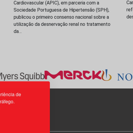
Ca
Cardiovascular (APIC), em parceria com a
re
Sociedade Portuguesa de Hipertensão (SPH),
de
publicou o primeiro consenso nacional sobre a
utilização da desnervação renal no tratamento
da…
riência de
tráfego.
3H, esc. 37