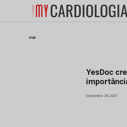
Skip
to
content
PUB
YesDoc cre
importânci
Dezembro 28, 2021