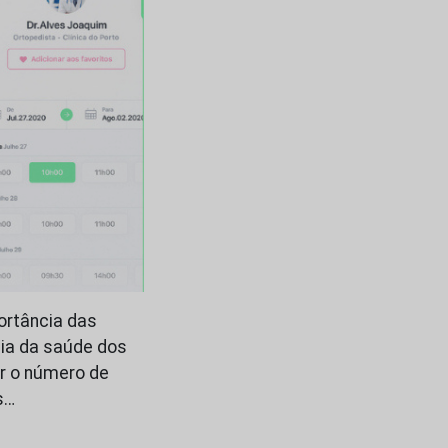
ortância das
cia da saúde dos
r o número de
s…