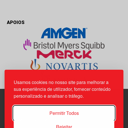
APOIOS
Usamos cookies no nosso site para melhorar a
sua experiência de utilizador, fornecer conteúdo
personalizado e analisar o tráfego.
Edif. Lisboa Oriente | Av. Infante D. Henrique, n.º 333H, esc.
Permitir Todos
37
1800-282 Lisboa | Portugal
Rejeitar
21 850 40 65