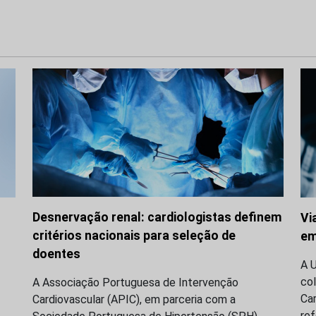
Desnervação renal: cardiologistas definem
Vi
critérios nacionais para seleção de
em
doentes
A 
co
A Associação Portuguesa de Intervenção
Ca
Cardiovascular (APIC), em parceria com a
re