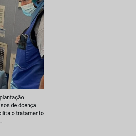
mplantação
asos de doença
ilita o tratamento
…