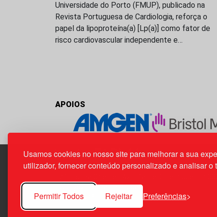
Universidade do Porto (FMUP), publicado na
Revista Portuguesa de Cardiologia, reforça o
papel da lipoproteína(a) [Lp(a)] como fator de
risco cardiovascular independente e…
APOIOS
Usamos cookies no nosso site para melhorar a sua expe
utilizador, fornecer conteúdo personalizado e analisar o 
Edif. Lisboa Oriente | Av. Infante D. Henrique, n.º 33
1800-282 Lisboa | Portugal
Permitir Todos
Rejeitar
Preferências
21 850 40 65