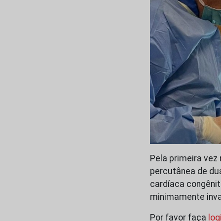
Pela primeira vez
percutânea de du
cardíaca congênit
minimamente inva
Por favor faça
log