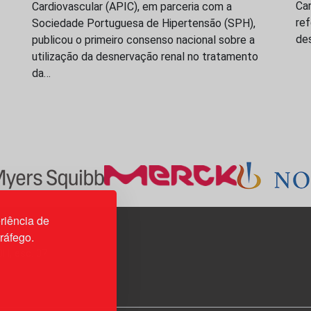
Ca
Cardiovascular (APIC), em parceria com a
re
Sociedade Portuguesa de Hipertensão (SPH),
de
publicou o primeiro consenso nacional sobre a
utilização da desnervação renal no tratamento
da…
riência de
tráfego.
3H, esc. 37