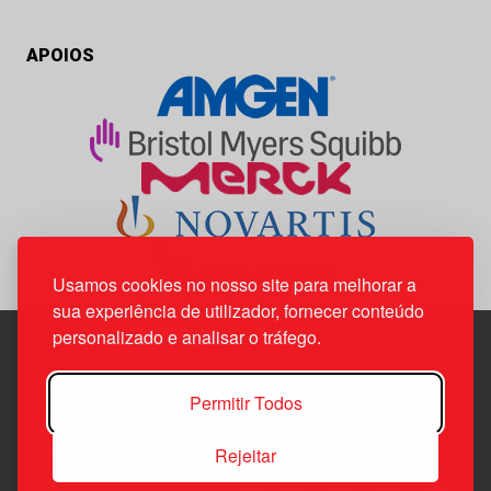
APOIOS
Usamos cookies no nosso site para melhorar a
sua experiência de utilizador, fornecer conteúdo
personalizado e analisar o tráfego.
Edif. Lisboa Oriente | Av. Infante D. Henrique, n.º 333H, esc.
Permitir Todos
37
1800-282 Lisboa | Portugal
Rejeitar
21 850 40 65