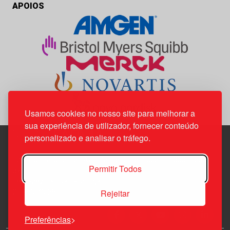
APOIOS
Usamos cookies no nosso site para melhorar a
sua experiência de utilizador, fornecer conteúdo
personalizado e analisar o tráfego.
Edif. Lisboa Oriente | Av. Infante D. Henrique, n.º 333H, esc.
Permitir Todos
37
1800-282 Lisboa | Portugal
Rejeitar
21 850 40 65
Preferências