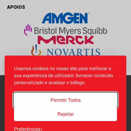
APOIOS
Usamos cookies no nosso site para melhorar a
sua experiência de utilizador, fornecer conteúdo
personalizado e analisar o tráfego.
Edif. Lisboa Oriente | Av. Infante D. Henrique, n.º 333H, esc.
Permitir Todos
37
1800-282 Lisboa | Portugal
Rejeitar
21 850 40 65
Preferências