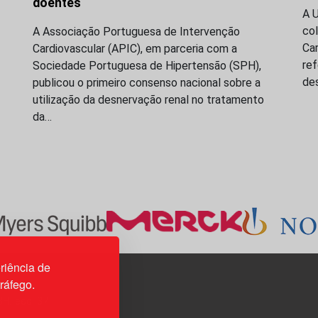
doentes
A 
co
A Associação Portuguesa de Intervenção
Ca
Cardiovascular (APIC), em parceria com a
re
Sociedade Portuguesa de Hipertensão (SPH),
de
publicou o primeiro consenso nacional sobre a
utilização da desnervação renal no tratamento
da…
riência de
tráfego.
3H, esc. 37