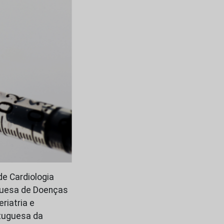
e Cardiologia
uguesa de Doenças
riatria e
rtuguesa da