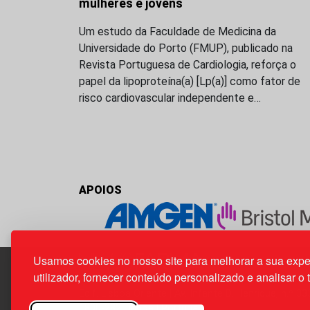
mulheres e jovens
Um estudo da Faculdade de Medicina da
Universidade do Porto (FMUP), publicado na
Revista Portuguesa de Cardiologia, reforça o
papel da lipoproteína(a) [Lp(a)] como fator de
risco cardiovascular independente e…
APOIOS
Usamos cookies no nosso site para melhorar a sua expe
utilizador, fornecer conteúdo personalizado e analisar o 
Edif. Lisboa Oriente | Av. Infante D. Henrique, n.º 33
1800-282 Lisboa | Portugal