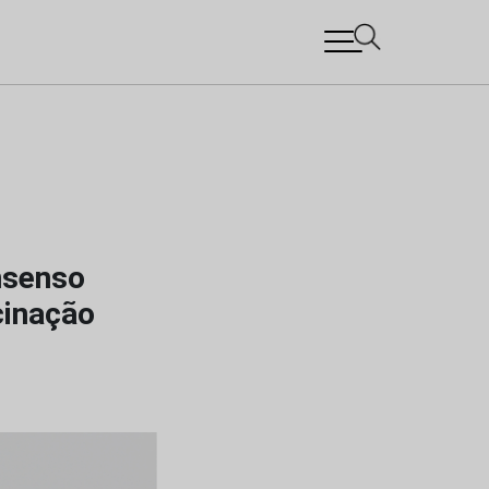
nsenso
cinação