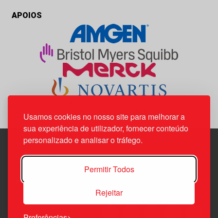
APOIOS
Usamos cookies no nosso site para melhorar a
sua experiência de utilizador, fornecer conteúdo
personalizado e analisar o tráfego.
Edif. Lisboa Oriente | Av. Infante D. Henrique, n.º 333H, esc.
Permitir Todos
37
1800-282 Lisboa | Portugal
Rejeitar
21 850 40 65
Preferências