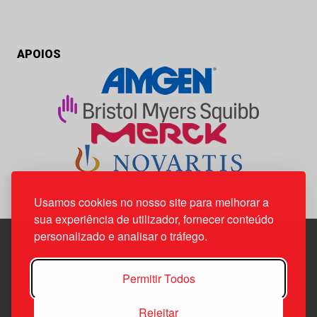
APOIOS
Usamos cookies no nosso site para melhorar a
sua experiência de utilizador, fornecer conteúdo
personalizado e analisar o tráfego.
Edif. Lisboa Oriente | Av. Infante D. Henrique, n.º 333H, esc.
Permitir Todos
37
1800-282 Lisboa | Portugal
Rejeitar
21 850 40 65