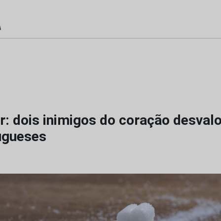
r: dois inimigos do coração desval
ugueses