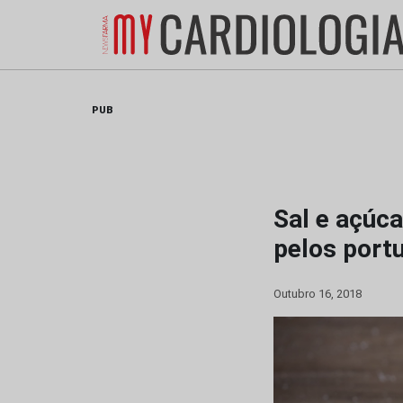
Skip
to
content
PUB
Sal e açúca
pelos port
Outubro 16, 2018