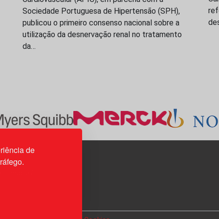
re
Sociedade Portuguesa de Hipertensão (SPH),
de
publicou o primeiro consenso nacional sobre a
utilização da desnervação renal no tratamento
da…
riência de
tráfego.
3H, esc. 37