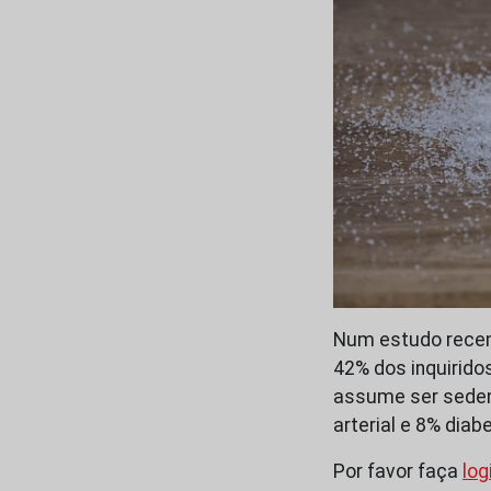
Num estudo recen
42% dos inquirido
assume ser sedent
arterial e 8% diab
Por favor faça
log