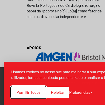
Revista Portuguesa de Cardiologia, reforça o
papel da lipoproteína(a) [Lp(a)] como fator de
risco cardiovascular independente e…
APOIOS
Usamos cookies no nosso site para melhorar a sua expe
utilizador, fornecer conteúdo personalizado e analisar o 
Edif. Lisboa Oriente | Av. Infante D. Henrique, n.º 33
1800-282 Lisboa | Portugal
Permitir Todos
Rejeitar
Preferências
21 850 40 65