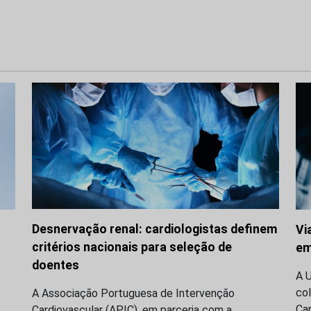
Desnervação renal: cardiologistas definem
Vi
critérios nacionais para seleção de
em
doentes
A 
co
A Associação Portuguesa de Intervenção
Ca
Cardiovascular (APIC), em parceria com a