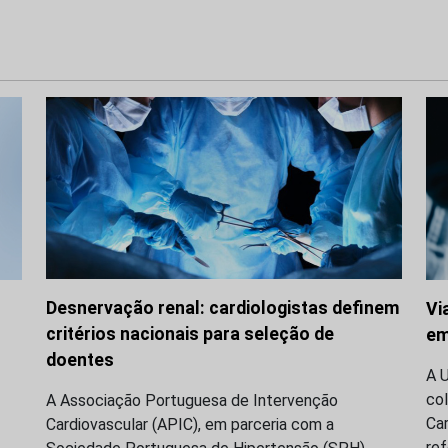
Desnervação renal: cardiologistas definem
Vi
critérios nacionais para seleção de
em
doentes
A 
co
A Associação Portuguesa de Intervenção
Ca
Cardiovascular (APIC), em parceria com a
re