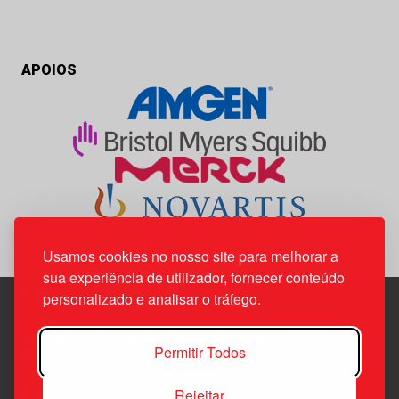
APOIOS
Usamos cookies no nosso site para melhorar a
sua experiência de utilizador, fornecer conteúdo
personalizado e analisar o tráfego.
Edif. Lisboa Oriente | Av. Infante D. Henrique, n.º 333H, esc.
Permitir Todos
37
1800-282 Lisboa | Portugal
Rejeitar
21 850 40 65