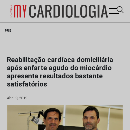
Skip
PUB
to
content
Reabilitação cardíaca domiciliária
após enfarte agudo do miocárdio
apresenta resultados bastante
satisfatórios
Abril 9, 2019