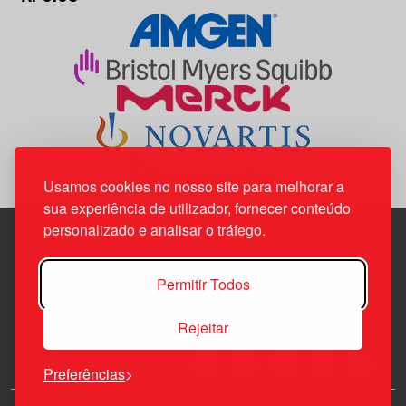
Usamos cookies no nosso site para melhorar a
sua experiência de utilizador, fornecer conteúdo
personalizado e analisar o tráfego.
Edif. Lisboa Oriente | Av. Infante D. Henrique, n.º 333H, esc.
Permitir Todos
37
1800-282 Lisboa | Portugal
Rejeitar
21 850 40 65
Preferências