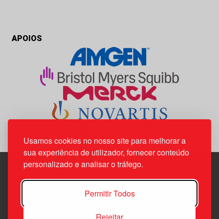
APOIOS
Usamos cookies no nosso site para melhorar a
sua experiência de utilizador, fornecer conteúdo
personalizado e analisar o tráfego.
Edif. Lisboa Oriente | Av. Infante D. Henrique, n.º 333H, esc.
Permitir Todos
37
1800-282 Lisboa | Portugal
Rejeitar
21 850 40 65