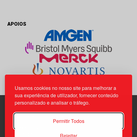
APOIOS
Usamos cookies no nosso site para melhorar a
sua experiência de utilizador, fornecer conteúdo
personalizado e analisar o tráfego.
Edif. Lisboa Oriente | Av. Infante D. Henrique, n.º 333H, esc.
Permitir Todos
37
1800-282 Lisboa | Portugal
Rejeitar
21 850 40 65